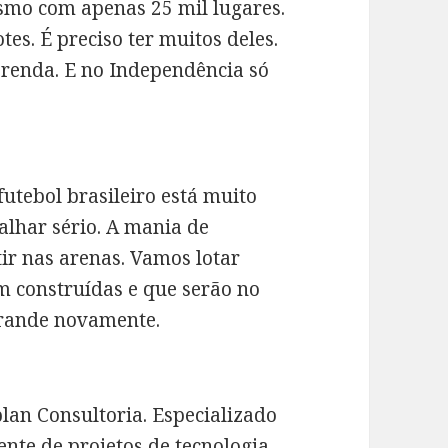
smo com apenas 25 mil lugares.
es. É preciso ter muitos deles.
e renda. E no Independência só
futebol brasileiro está muito
lhar sério. A mania de
tir nas arenas. Vamos lotar
m construídas e que serão no
grande novamente.
lan Consultoria. Especializado
ente de projetos de tecnologia.