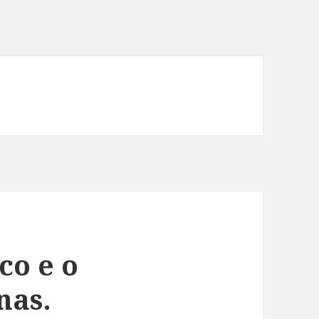
co e o
nas.