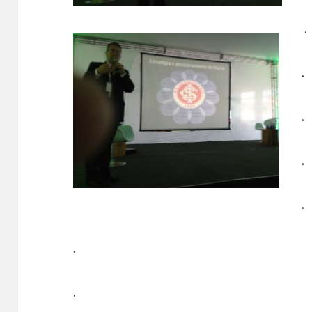
.
.
.
.
.
.
.