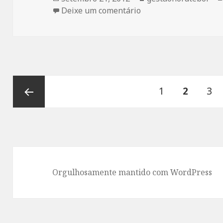
em
em Apresentação das Á
Deixe um comentário
Paginação
Página
PÁGINA
Pág
1
2
3
de
posts
Página
anterior
Orgulhosamente mantido com WordPress