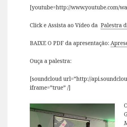
[youtube=http://www.youtube.com/w
Click e Assista ao Vídeo da
Palestra 
BAIXE O PDF da apresentação:
Apres
Ouça a palestra:
[soundcloud url=”http://api.soundclo
iframe=”true” /]
O
M