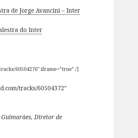
tra de Jorge Avancini – Inter
alestra do Inter
tracks/60504276″ iframe=”true” /]
ud.com/tracks/60504372″
 Guimarães, Diretor de