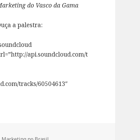
arketing do Vasco da Gama
uça a palestra:
soundcloud
rl=”http://api.soundcloud.com/t
ud.com/tracks/60504613″
Categorias
Marketing no Brasil