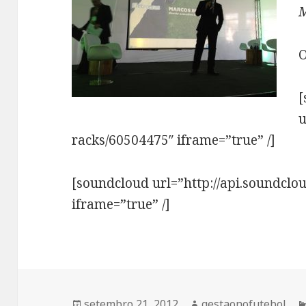
M
O
[
u
racks/60504475″ iframe=”true” /]
[soundcloud url=”http://api.soundclo
iframe=”true” /]
Publicado
Autor
setembro 21, 2012
gestaonofutebol