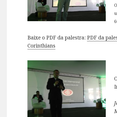
O
u
6
Baixe o PDF da palestra:
PDF da pales
Corinthians
O
I
J
M