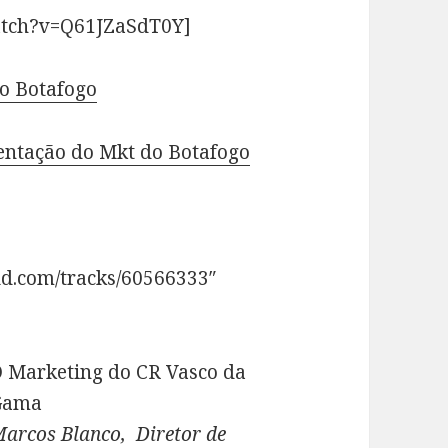
atch?v=Q61JZaSdT0Y]
do Botafogo
entação do Mkt do Botafogo
ud.com/tracks/60566333″
 Marketing do CR Vasco da
Gama
arcos Blanco, Diretor de