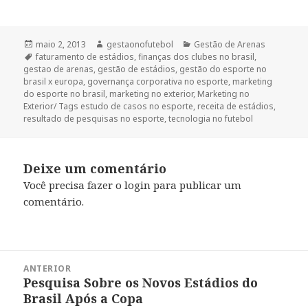
Publicado
Autor
Categorias
maio 2, 2013
gestaonofutebol
Gestão de Arenas
em
Tags
faturamento de estádios
,
finanças dos clubes no brasil
,
gestao de arenas
,
gestão de estádios
,
gestão do esporte no
brasil x europa
,
governança corporativa no esporte
,
marketing
do esporte no brasil
,
marketing no exterior
,
Marketing no
Exterior/ Tags estudo de casos no esporte
,
receita de estádios
,
resultado de pesquisas no esporte
,
tecnologia no futebol
Deixe um comentário
Você precisa fazer o
login
para publicar um
comentário.
Navegação
ANTERIOR
de
Pesquisa Sobre os Novos Estádios do
Post
Post
Brasil Após a Copa
anterior: