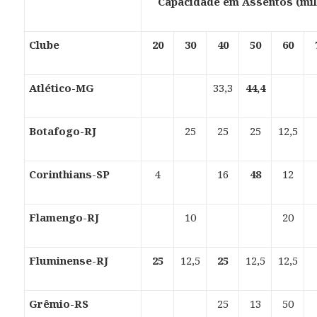
Capacidade em Assentos (mi
Clube
20
30
40
50
60
Atlético-MG
33,3
44,4
Botafogo-RJ
25
25
25
12,5
Corinthians-SP
4
16
48
12
Flamengo-RJ
10
20
Fluminense-RJ
25
12,5
25
12,5
12,5
Grêmio-RS
25
13
50