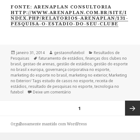
FONTE: ARENAPLAN CONSULTORIA
HTTP://WWW.ARENAPLAN.COM.BR/SITE/I
NDEX.PHP/RELATORIOS-ARENAPLAN/131-
PESQUISA-O-ESTADIO-DO-SEU-CLUBE
Publicado
Autor
Categorias
janeiro 31, 2014
gestaonofutebol
Resultados de
em
Tags
Pesquisas
faturamento de estádios
,
finanças dos clubes no
brasil
,
gestao de arenas
,
gestão de estádios
,
gestão do esporte
no brasil x europa
,
governança corporativa no esporte
,
marketing do esporte no brasil
,
marketing no exterior
,
Marketing
no Exterior/ Tags estudo de casos no esporte
,
receita de
estádios
,
resultado de pesquisas no esporte
,
tecnologia no
em Pesquisa do ESTADIO DO SEU CLU
futebol
Deixe um comentário
Paginação
PÁGINA
1
de
posts
Próxi
Orgulhosamente mantido com WordPress
página