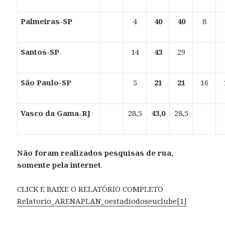
Palmeiras-SP
4
40
40
8
Santos-SP
14
43
29
São Paulo-SP
5
21
21
16
Vasco da Gama-RJ
28,5
43,0
28,5
Não foram realizados pesquisas de rua,
somente pela internet
.
CLICK E BAIXE O RELATÓRIO COMPLETO
Relatorio_ARENAPLAN_oestadiodoseuclube[1]